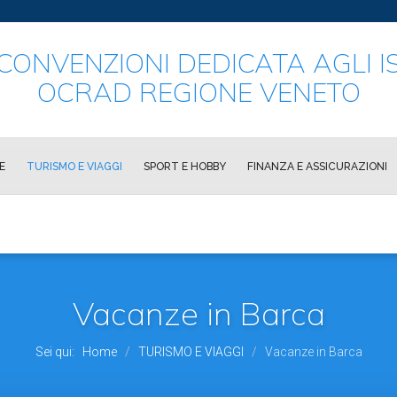
CONVENZIONI DEDICATA AGLI IS
OCRAD REGIONE VENETO
E
TURISMO E VIAGGI
SPORT E HOBBY
FINANZA E ASSICURAZIONI
Vacanze in Barca
Sei qui:
Home
TURISMO E VIAGGI
Vacanze in Barca
/
/