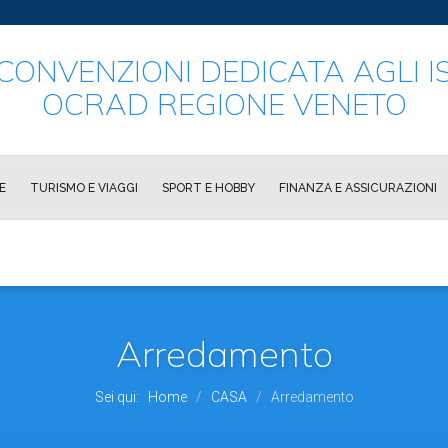
CONVENZIONI DEDICATA AGLI IS
OCRAD REGIONE VENETO
E
TURISMO E VIAGGI
SPORT E HOBBY
FINANZA E ASSICURAZIONI
Arredamento
Sei qui:
Home
CASA
Arredamento
/
/