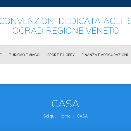
CONVENZIONI DEDICATA AGLI IS
OCRAD REGIONE VENETO
E
TURISMO E VIAGGI
SPORT E HOBBY
FINANZA E ASSICURAZIONI
CASA
Sei qui:
Home
CASA
/