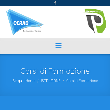
Corsi di Formazione
Sei qui:
Home
ISTRUZIONE
Corsi di Formazione
/
/