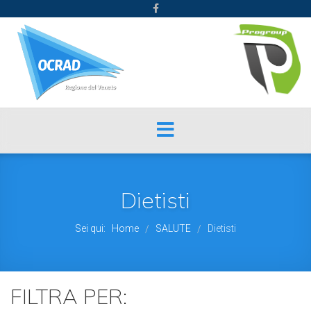
Dietisti
Sei qui:
Home
SALUTE
Dietisti
/
/
FILTRA PER: