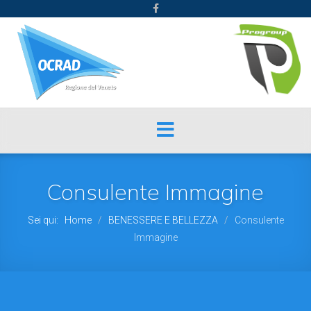
Consulente Immagine
Sei qui:
Home
BENESSERE E BELLEZZA
Consulente
/
/
Immagine