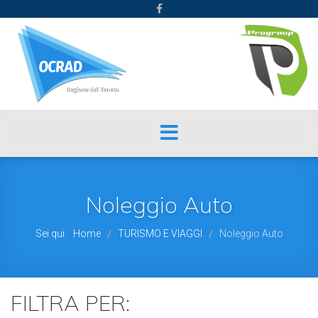
Noleggio Auto
Sei qui:
Home
TURISMO E VIAGGI
Noleggio Auto
/
/
FILTRA PER: