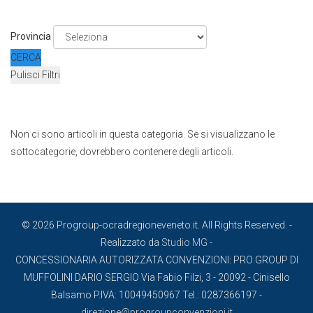
Provincia
CERCA
Pulisci Filtri
Non ci sono articoli in questa categoria. Se si visualizzano le
sottocategorie, dovrebbero contenere degli articoli.
© 2026 Progroup-ocradregioneveneto.it. All Rights Reserved. -
Realizzato da
Studio MG
-
CONCESSIONARIA AUTORIZZATA CONVENZIONI: PRO GROUP DI
MUFFOLINI DARIO SERGIO Via Fabio Filzi, 3 - 20092 - Cinisello
Balsamo P.IVA: 10049450967 Tel.: 0287366197 -
direzione@progroupconvenzioni.it