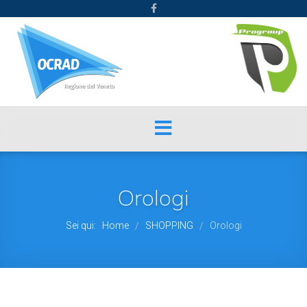
Orologi
Sei qui:
Home
SHOPPING
Orologi
/
/