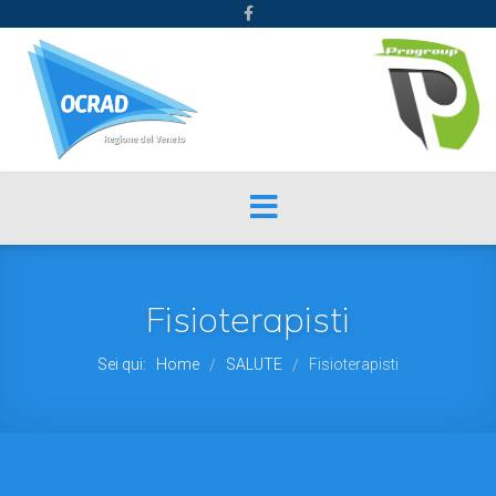
Fisioterapisti
Sei qui:
Home
SALUTE
Fisioterapisti
/
/