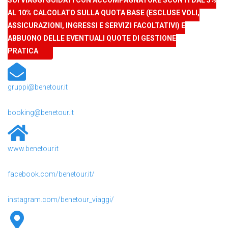
SUI VIAGGI GUIDATI CON ACCOMPAGNATORE SCONTI DAL 5%
AL 10% CALCOLATO SULLA QUOTA BASE (ESCLUSE VOLI,
ASSICURAZIONI, INGRESSI E SERVIZI FACOLTATIVI) E
ABBUONO DELLE EVENTUALI QUOTE DI GESTIONE
PRATICA
gruppi@benetour.it
booking@benetour.it
www.benetour.it
facebook.com/benetour.it/
instagram.com/benetour_viaggi/