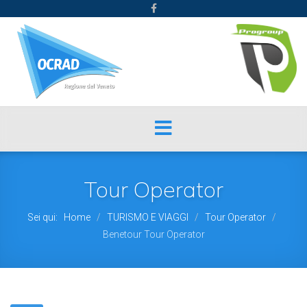
Tour Operator
Sei qui:
Home
TURISMO E VIAGGI
Tour Operator
/
/
/
Benetour Tour Operator